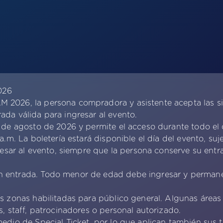
026
 2026, la persona compradora y asistente acepta las si
ada válida para ingresar al evento.
2 de agosto de 2026 y permite el acceso durante todo el 
a.m. La boletería estará disponible el día del evento, suj
gresar al evento, siempre que la persona conserve su entra
an entrada. Todo menor de edad debe ingresar y perma
as zonas habilitadas para público general. Algunas áreas
s, staff, patrocinadores o personal autorizado.
medio de Special Ticket, por lo que aplican también sus 