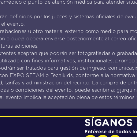
aramédico o punto de atención médica para atender sit
rán definidos por los jueces y sistemas oficiales de eval
 el evento.
grabaciones u otro material externo como medio para modi
n o queja deberá enviarse posteriormente al correo ofici
turas ediciones.
asistentes aceptan que podrán ser fotografiadas o grabad
lizado con fines informativos, institucionales, promoc
odrán ser tratados para gestión de ingreso, comunicació
 con EXPO STEAM o Tecnikids, conforme a la normativa 
ad, tarifas y administración del recinto. La compra de e
adas o condiciones del evento, puede escribir a: gjarqu
al evento implica la aceptación plena de estos términos 
SÍGANOS
Entérese de todos l