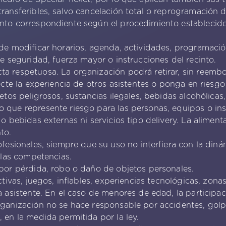
transferibles, salvo cancelación total o reprogramación
nto correspondiente según el procedimiento establecido
 de modificar horarios, agenda, actividades, programació
de seguridad, fuerza mayor o instrucciones del recinto.
a respetuosa. La organización podrá retirar, sin reemb
fecte la experiencia de otros asistentes o ponga en riesgo
jetos peligrosos, sustancias ilegales, bebidas alcohólica
 que represente riesgo para las personas, equipos o ins
 o bebidas externas ni servicios tipo delivery. La alimen
to.
ofesionales, siempre que su uso no interfiera con la dinám
e las competencias.
 por pérdida, robo o daño de objetos personales.
ctivas, juegos, inflables, experiencias tecnológicas, zon
a asistente. En el caso de menores de edad, la participa
rganización no se hace responsable por accidentes, golpe
 en la medida permitida por la ley.