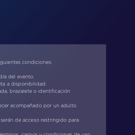
guientes condiciones:
día del evento.
eta a disponibilidad.
da, brazalete o identificación
necer acompañado por un adulto
 serán de acceso restringido para
términos, cargos y condiciones de uso.